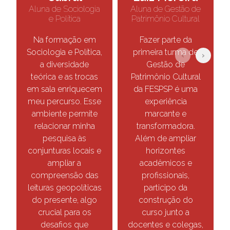
Aluna de Sociologia
Aluna de Gestão de
e Política
Patrimônio Cultural
Na formação em
Fazer parte da
Sociologia e Política,
primeira turma de
‹
›
a diversidade
Gestão de
teórica e as trocas
Patrimônio Cultural
em sala enriquecem
da FESPSP é uma
meu percurso. Esse
experiência
ambiente permite
marcante e
relacionar minha
transformadora.
pesquisa às
Além de ampliar
conjunturas locais e
horizontes
ampliar a
acadêmicos e
compreensão das
profissionais,
leituras geopolíticas
participo da
do presente, algo
construção do
crucial para os
curso junto a
desafios que
docentes e colegas,