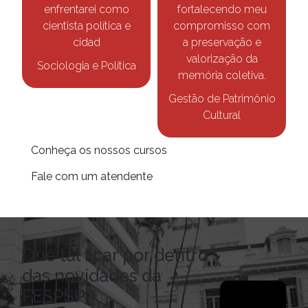
enfrentarei como
fortalecendo meu
cientista política e
compromisso com
cidad
a preservação e
valorização da
Sociologia e Política
memória coletiva.
Gestão de Patrimônio
Cultural
Conheça os nossos cursos
Fale com um atendente
Que tal ficar por dentro
das novidades da
FESPSP?