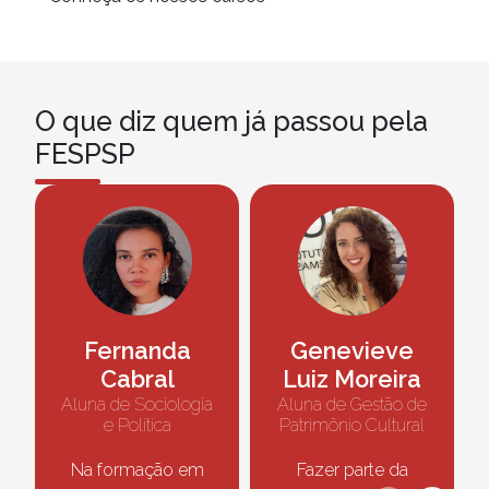
O que diz quem já passou pela
FESPSP
Fernanda
Genevieve
Cabral
Luiz Moreira
Aluna de Sociologia
Aluna de Gestão de
e Política
Patrimônio Cultural
Na formação em
Fazer parte da