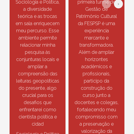
Sociologia e Política,
primeira turma de
‹
›
a diversidade
Gestão de
teórica e as trocas
Patrimônio Cultural
em sala enriquecem
da FESPSP é uma
meu percurso. Esse
experiência
ambiente permite
marcante e
relacionar minha
transformadora.
pesquisa às
Além de ampliar
conjunturas locais e
horizontes
ampliar a
acadêmicos e
compreensão das
profissionais,
leituras geopolíticas
participo da
do presente, algo
construção do
crucial para os
curso junto a
desafios que
docentes e colegas,
enfrentarei como
fortalecendo meu
cientista política e
compromisso com
cidad
a preservação e
valorização da