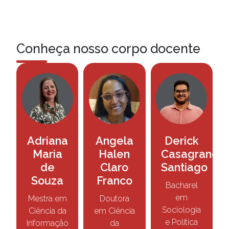
Conheça nosso corpo docente
Adriana
Angela
Derick
Maria
Halen
Casagrande
de
Claro
Santiago
Souza
Franco
Bacharel
em
Mestra em
Doutora
Sociologia
Ciência da
em Ciência
e Política
Informação
da