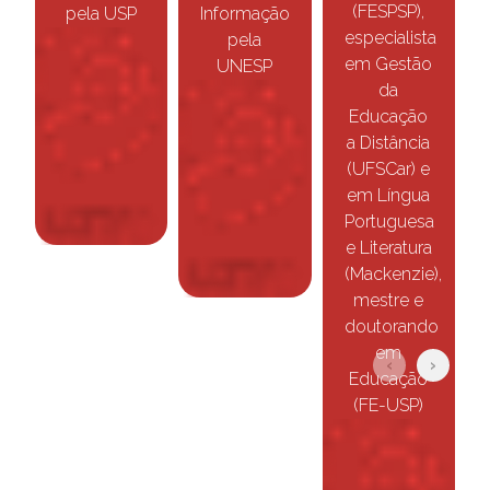
(FESPSP),
pela USP
Informação
especialista
pela
em Gestão
UNESP
da
Educação
a Distância
(UFSCar) e
em Língua
Portuguesa
e Literatura
(Mackenzie),
mestre e
doutorando
em
‹
›
Educação
(FE-USP)